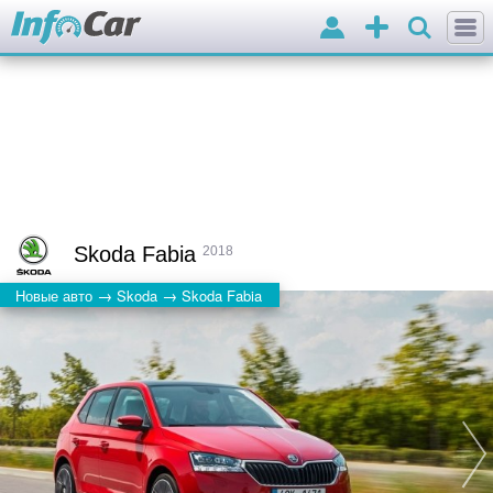
Войти
Добавить
объявление
Skoda Fabia
2018
→
→
Новые авто
Skoda
Skoda Fabia