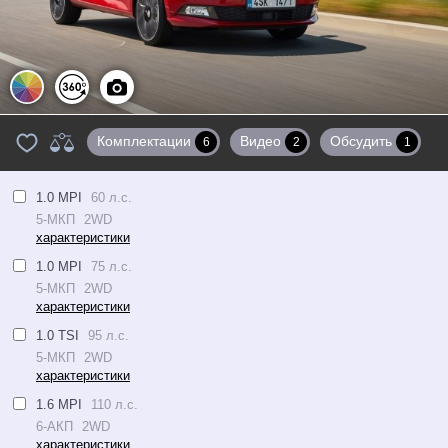
Цвета
360°
Фото
Комплектации
Видео
Обсудить
6
2
1
1.0 MPI
60 л.с.
5-МКП
2WD
характеристики
1.0 MPI
75 л.с.
5-МКП
2WD
характеристики
1.0 TSI
95 л.с.
5-МКП
2WD
характеристики
1.6 MPI
110 л.с.
6-АКП
2WD
характеристики