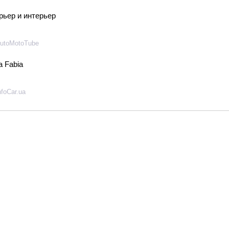
ерьер и интерьер
utoMotoTube
 Fabia
nfoCar.ua