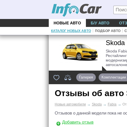
НОВЫЕ АВТО
Б/У АВТО
ОТ
|
|
КАТАЛОГ НОВЫХ АВТО
ПОДБОР АВТО
С
Skoda
Skoda Fabi
Рестайлинг
модернизи
автосалоне
Галерея
Комплектации
Отзывы об авто
→
→
→
Новые автомобили
Skoda
Fabia
От
Отзывов о данной модели пока не о
Добавить отзыв