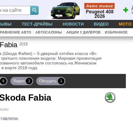
ЗЫВЫ
ТЕСТ-ДРАЙВЫ
НОВОСТИ
ВИДЕО
МОТО
|
|
|
РАВНЕНИЕ АВТО
АВТОСАЛОНЫ
АКЦИИ У ДИЛЕРОВ
ИЗБРАННОЕ
 Fabia
2018
a (Шкода Фабия) – 5-дверный хэтчбек класса «B».
 третьего поколения модели. Мировая презентация
рованного автомобиля состоялась на Женевском
 в марте 2018 года.
Видео
Обсудить
6
2
1
Skoda Fabia
зывы
ставляли.