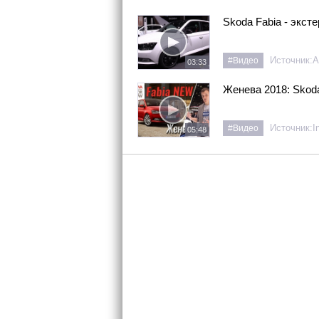
Skoda Fabia - экст
Источник:
A
#Видео
03:33
Женева 2018: Skoda
Источник:
I
#Видео
05:48