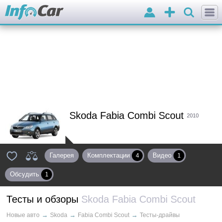
Войти
Добавить
объявление
Skoda Fabia Combi Scout
2010
Галерея
Комплектации
Видео
4
1
Обсудить
1
Тесты и обзоры
Skoda Fabia Combi Scout
→
→
→
Новые авто
Skoda
Fabia Combi Scout
Тесты-драйвы