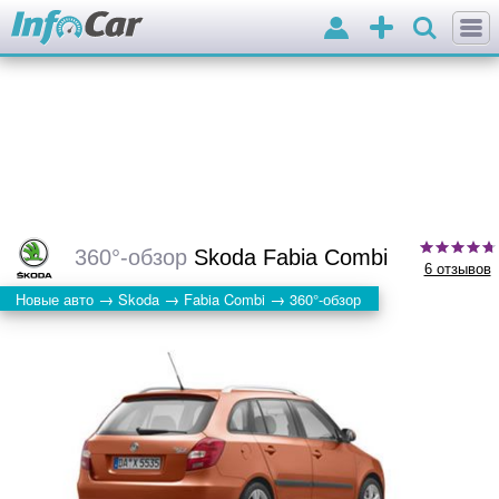
Войти
Добавить
объявление
360°-обзор
Skoda Fabia Combi
6 отзывов
→
→
→
Новые авто
Skoda
Fabia Combi
360°-обзор