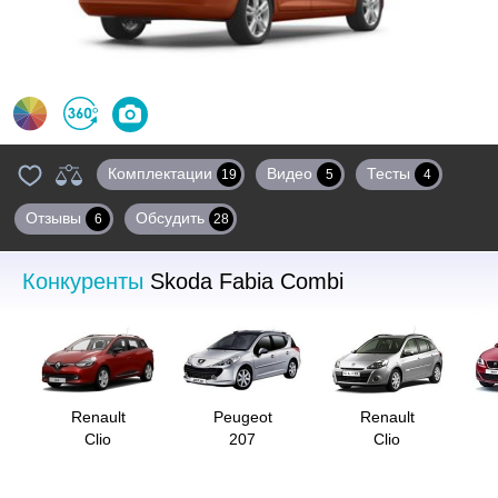
Цвета
360°
Фото
Комплектации
Видео
Тесты
19
5
4
Отзывы
Обсудить
6
28
Конкуренты
Skoda Fabia Combi
Renault
Peugeot
Renault
Clio
207
Clio