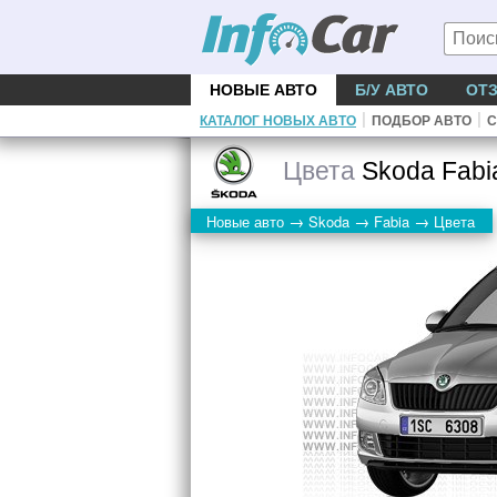
НОВЫЕ АВТО
Б/У АВТО
ОТ
|
|
КАТАЛОГ НОВЫХ АВТО
ПОДБОР АВТО
С
Цвета
Skoda Fabi
→
→
→
Новые авто
Skoda
Fabia
Цвета