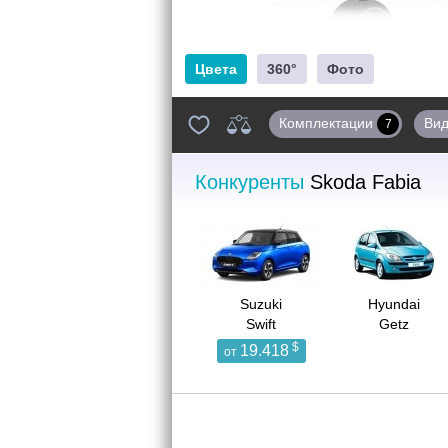
Цвета
360°
Фото
Комплектации
Ви
7
Конкуренты
Skoda Fabia
Suzuki
Hyundai
Swift
Getz
$
19.418
от