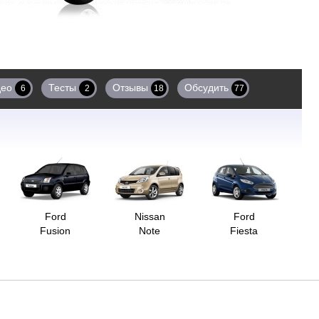
део
Тесты
Отзывы
Обсудить
6
2
18
77
Ford
Nissan
Ford
Fusion
Note
Fiesta